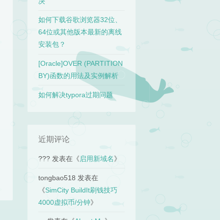
决
如何下载谷歌浏览器32位、
64位或其他版本最新的离线
安装包？
[Oracle]OVER (PARTITION
BY)函数的用法及实例解析
如何解决typora过期问题
近期评论
???
发表在《
启用新域名
》
tongbao518
发表在
《
SimCity BuildIt刷钱技巧
4000虚拟币/分钟
》