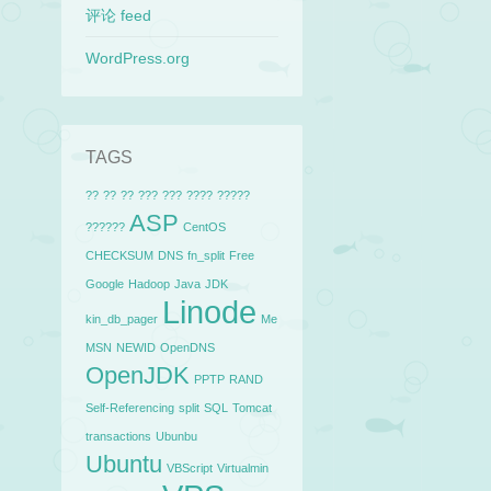
评论 feed
WordPress.org
TAGS
??
??
??
???
???
????
?????
ASP
??????
CentOS
CHECKSUM
DNS
fn_split
Free
Google
Hadoop
Java
JDK
Linode
kin_db_pager
Me
MSN
NEWID
OpenDNS
OpenJDK
PPTP
RAND
Self-Referencing
split
SQL
Tomcat
transactions
Ubunbu
Ubuntu
VBScript
Virtualmin