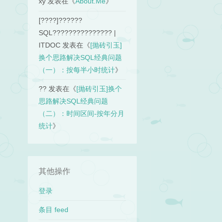
xy
发表在《
About.Me
》
[????]??????
SQL??????????????? |
ITDOC
发表在《
[抛砖引玉]
换个思路解决SQL经典问题
（一）：按每半小时统计
》
??
发表在《
[抛砖引玉]换个
思路解决SQL经典问题
（二）：时间区间-按年分月
统计
》
其他操作
登录
条目 feed