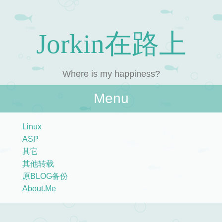
Jorkin在路上
Where is my happiness?
Menu
Skip to content
Linux
ASP
其它
其他转载
原BLOG备份
About.Me