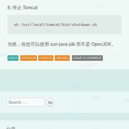
8. 停止 Tomcat
sh /usr/local/tomcat/bin/shutdown.sh
当然，你也可以使用 sun-java-jdk 而不是 OpenJDK。
LINUX
OPENJDK
TOMCAT
UBUNBU
LEAVE A COMMENT
Post navigation
Search
分类