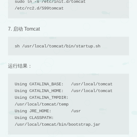
sudo ln -s /etc/init.d/tomcat 
/etc/rc2.d/S99tomcat
7. 启动 Tomcat
sh /usr/local/tomcat/bin/startup.sh
运行结果：
Using CATALINA_BASE:   /usr/local/tomcat

Using CATALINA_HOME:   /usr/local/tomcat

Using CATALINA_TMPDIR: 
/usr/local/tomcat/temp

Using JRE_HOME:        /usr

Using CLASSPATH:       
/usr/local/tomcat/bin/bootstrap.jar