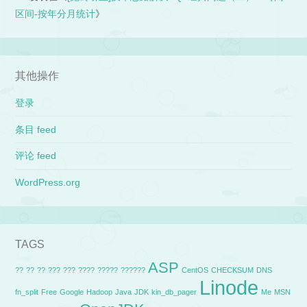
区间-按年分月统计
》
其他操作
登录
条目 feed
评论 feed
WordPress.org
TAGS
ASP
??
??
??
???
???
????
?????
??????
CentOS
CHECKSUM
DNS
Linode
fn_split
Free
Google
Hadoop
Java
JDK
kin_db_pager
Me
MSN