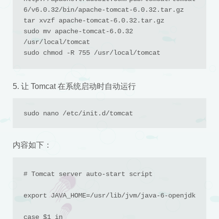
6/v6.0.32/bin/apache-tomcat-6.0.32.tar.gz

tar xvzf apache-tomcat-6.0.32.tar.gz

sudo mv apache-tomcat-6.0.32 
/usr/local/tomcat

sudo chmod -R 755 /usr/local/tomcat
5. 让 Tomcat 在系统启动时自动运行
sudo nano /etc/init.d/tomcat
内容如下：
# Tomcat server auto-start script

export JAVA_HOME=/usr/lib/jvm/java-6-openjdk

case $1 in
