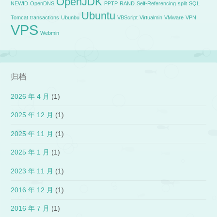
OpenJDK
NEWID
OpenDNS
PPTP
RAND
Self-Referencing
split
SQL
Ubuntu
Tomcat
transactions
Ubunbu
VBScript
Virtualmin
VMware
VPN
VPS
Webmin
归档
2026 年 4 月
(1)
2025 年 12 月
(1)
2025 年 11 月
(1)
2025 年 1 月
(1)
2023 年 11 月
(1)
2016 年 12 月
(1)
2016 年 7 月
(1)