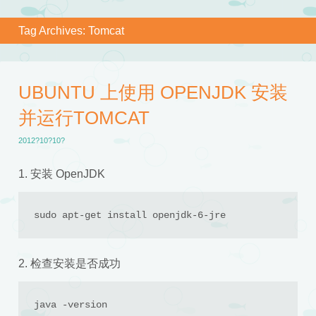
Tag Archives:
Tomcat
UBUNTU 上使用 OPENJDK 安装
并运行TOMCAT
2012?10?10?
1. 安装 OpenJDK
sudo apt-get install openjdk-6-jre
2. 检查安装是否成功
java -version
