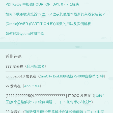
PDI Kettle 中报错HOUR_OF_DAY: 0 -＞ 1解决
如何下载谷歌浏览器32位、64位或其他版本最新的离线安装包？
[Oracle]OVER (PARTITION BY)函数的用法及实例解析
如何解决typora过期问题
近期评论
???
发表在《
启用新域名
》
tongbao518
发表在《
SimCity BuildIt刷钱技巧4000虚拟币/分钟
》
xy
发表在《
About.Me
》
[????]??????SQL??????????????? | ITDOC
发表在《
[抛砖引
玉]换个思路解决SQL经典问题（一）：按每半小时统计
》
??
发表在《
[抛砖引玉]换个思路解决SQL经典问题（二）：时间