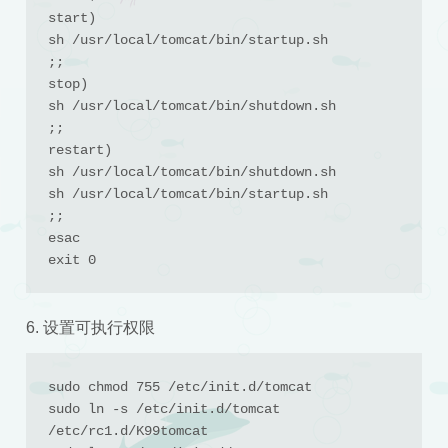
start)

sh /usr/local/tomcat/bin/startup.sh

;;

stop)

sh /usr/local/tomcat/bin/shutdown.sh

;;

restart)

sh /usr/local/tomcat/bin/shutdown.sh

sh /usr/local/tomcat/bin/startup.sh

;;

esac

exit 0
6. 设置可执行权限
sudo chmod 755 /etc/init.d/tomcat

sudo ln -s /etc/init.d/tomcat 
/etc/rc1.d/K99tomcat
