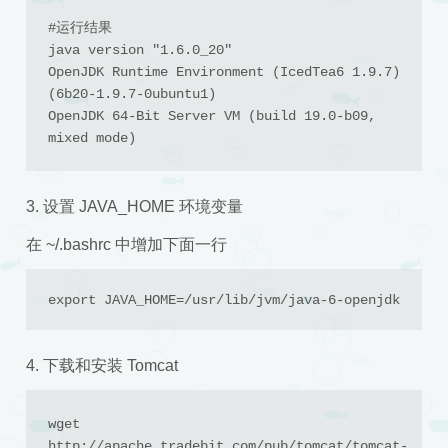
#运行结果

java version "1.6.0_20"

OpenJDK Runtime Environment (IcedTea6 1.9.7) 
(6b20-1.9.7-0ubuntu1)

OpenJDK 64-Bit Server VM (build 19.0-b09, 
mixed mode)
3. 设置 JAVA_HOME 环境变量
在 ~/.bashrc 中增加下面一行
export JAVA_HOME=/usr/lib/jvm/java-6-openjdk
4. 下载和安装 Tomcat
wget 
http://apache.tradebit.com/pub/tomcat/tomcat-