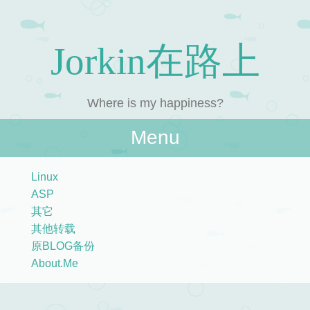
Jorkin在路上
Where is my happiness?
Menu
Skip to content
Linux
ASP
其它
其他转载
原BLOG备份
About.Me