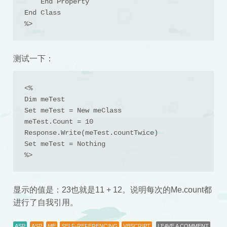
    End Property

End Class

%>
测试一下：
<%

Dim meTest

Set meTest = New meClass

meTest.Count = 10

Response.Write(meTest.countTwice)

Set meTest = Nothing

%>
显示的值是：23也就是11 + 12。说明每次的Me.count都
进行了自我引用。
ASP
ASP
ME
SELF-REFERENCING
VBSCRIPT
LEAVE A COMMENT