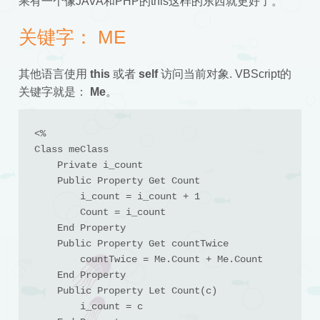
果有一个像JAVA和PHP的this这样的东西就更好了。
关键字： ME
其他语言使用
this
或者
self
访问当前对象. VBScript的
关键字就是：
Me
。
<%

Class meClass

    Private i_count

    Public Property Get Count

        i_count = i_count + 1

        Count = i_count

    End Property

    Public Property Get countTwice

        countTwice = Me.Count + Me.Count

    End Property

    Public Property Let Count(c)

        i_count = c
