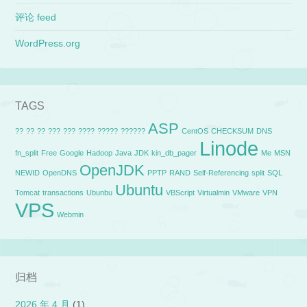
评论 feed
WordPress.org
TAGS
ASP
??
??
??
???
???
????
?????
??????
CentOS
CHECKSUM
DNS
Linode
fn_split
Free
Google
Hadoop
Java
JDK
kin_db_pager
Me
MSN
OpenJDK
NEWID
OpenDNS
PPTP
RAND
Self-Referencing
split
SQL
Ubuntu
Tomcat
transactions
Ubunbu
VBScript
Virtualmin
VMware
VPN
VPS
Webmin
归档
2026 年 4 月
(1)