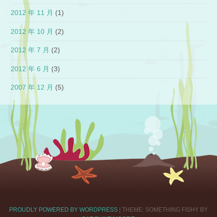
2012 年 11 月
(1)
2012 年 10 月
(2)
2012 年 7 月
(2)
2012 年 6 月
(3)
2007 年 12 月
(5)
PROUDLY POWERED BY WORDPRESS
|
THEME: SOMETHING FISHY BY