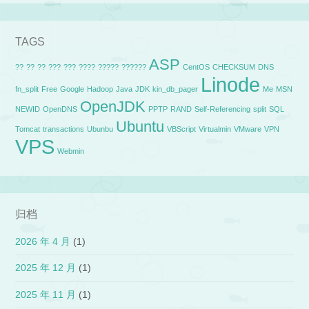
TAGS
ASP
??
??
??
???
???
????
?????
??????
CentOS
CHECKSUM
DNS
Linode
fn_split
Free
Google
Hadoop
Java
JDK
kin_db_pager
Me
MSN
OpenJDK
NEWID
OpenDNS
PPTP
RAND
Self-Referencing
split
SQL
Ubuntu
Tomcat
transactions
Ubunbu
VBScript
Virtualmin
VMware
VPN
VPS
Webmin
归档
2026 年 4 月
(1)
2025 年 12 月
(1)
2025 年 11 月
(1)