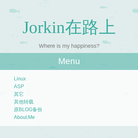
Jorkin在路上
Where is my happiness?
Menu
Skip to content
Linux
ASP
其它
其他转载
原BLOG备份
About.Me