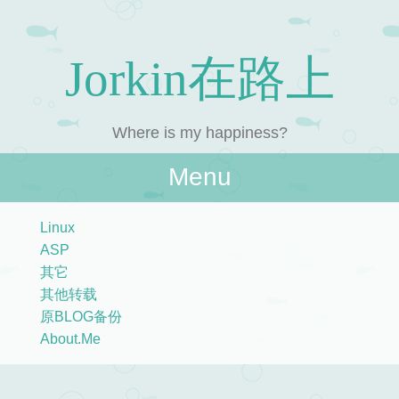
Jorkin在路上
Where is my happiness?
Menu
Skip to content
Linux
ASP
其它
其他转载
原BLOG备份
About.Me