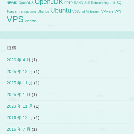
OpenJDK
NEWID
OpenDNS
PPTP
RAND
Self-Referencing
split
SQL
Ubuntu
Tomcat
transactions
Ubunbu
VBScript
Virtualmin
VMware
VPN
VPS
Webmin
归档
2026 年 4 月
(1)
2025 年 12 月
(1)
2025 年 11 月
(1)
2025 年 1 月
(1)
2023 年 11 月
(1)
2016 年 12 月
(1)
2016 年 7 月
(1)