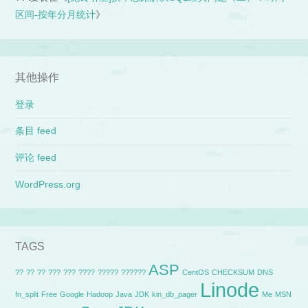
区间-按年分月统计
》
其他操作
登录
条目 feed
评论 feed
WordPress.org
TAGS
ASP
??
??
??
???
???
????
?????
??????
CentOS
CHECKSUM
DNS
Linode
fn_split
Free
Google
Hadoop
Java
JDK
kin_db_pager
Me
MSN