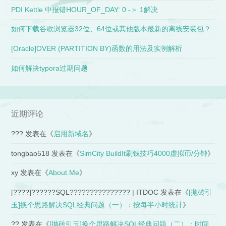
PDI Kettle 中报错HOUR_OF_DAY: 0 -＞ 1解决
如何下载谷歌浏览器32位、64位或其他版本最新的离线安装包？
[Oracle]OVER (PARTITION BY)函数的用法及实例解析
如何解决typora过期问题
近期评论
???
发表在《
启用新域名
》
tongbao518
发表在《
SimCity BuildIt刷钱技巧4000虚拟币/分钟
》
xy
发表在《
About.Me
》
[????]??????SQL??????????????? | ITDOC
发表在《
[抛砖引
玉]换个思路解决SQL经典问题（一）：按每半小时统计
》
??
发表在《
[抛砖引玉]换个思路解决SQL经典问题（二）：时间