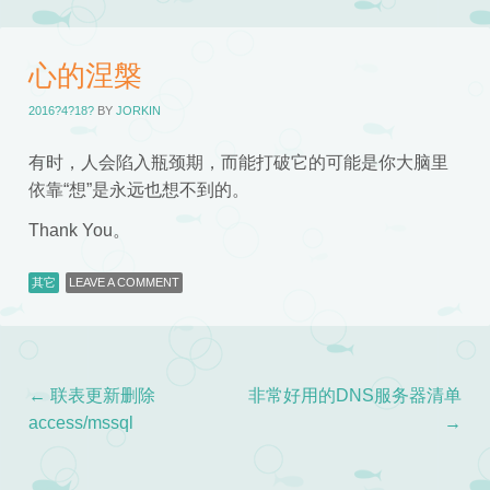
心的涅槃
2016?4?18?
BY
JORKIN
有时，人会陷入瓶颈期，而能打破它的可能是你大脑里
依靠“想”是永远也想不到的。
Thank You。
其它
LEAVE A COMMENT
←
联表更新删除
非常好用的DNS服务器清单
Post navigation
access/mssql
→