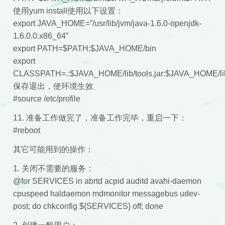
使用yum install使用以下设置：
export JAVA_HOME=”/usr/lib/jvm/java-1.6.0-openjdk-
1.6.0.0.x86_64″
export PATH=$PATH:$JAVA_HOME/bin
export
CLASSPATH=.:$JAVA_HOME/lib/tools.jar:$JAVA_HOME/lib/
保存退出，使环境生效
#source /etc/profile
11. 准备工作做完了，准备工作完毕，重启一下：
#reboot
其它可能用到的操作：
1. 关闭不需要的服务：
@for SERVICES in abrtd acpid auditd avahi-daemon
cpuspeed haldaemon mdmonitor messagebus udev-
post; do chkconfig ${SERVICES} off; done