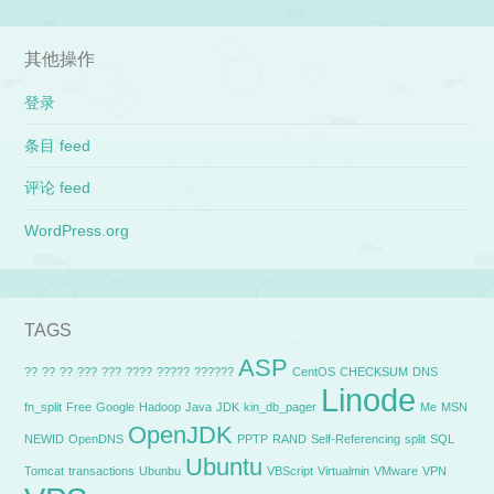
其他操作
登录
条目 feed
评论 feed
WordPress.org
TAGS
ASP
??
??
??
???
???
????
?????
??????
CentOS
CHECKSUM
DNS
Linode
fn_split
Free
Google
Hadoop
Java
JDK
kin_db_pager
Me
MSN
OpenJDK
NEWID
OpenDNS
PPTP
RAND
Self-Referencing
split
SQL
Ubuntu
Tomcat
transactions
Ubunbu
VBScript
Virtualmin
VMware
VPN