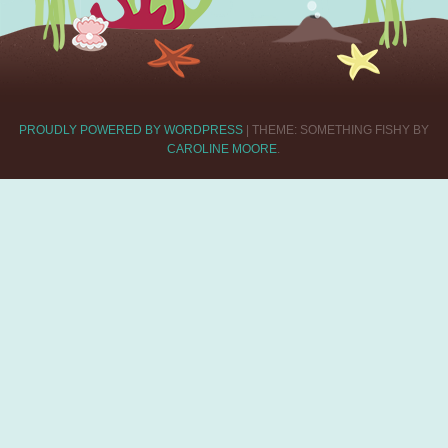
PROUDLY POWERED BY WORDPRESS
|
THEME: SOMETHING FISHY BY
CAROLINE MOORE
.