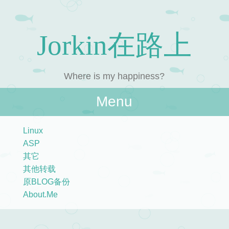
Jorkin在路上
Where is my happiness?
Menu
Skip to content
Linux
ASP
其它
其他转载
原BLOG备份
About.Me